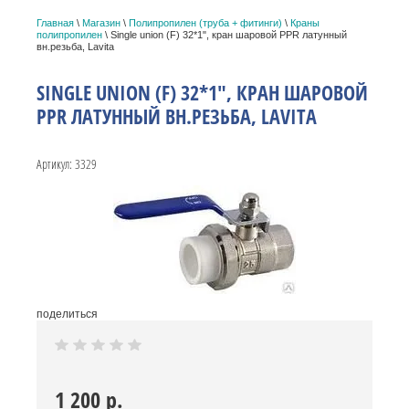
Главная
\
Магазин
\
Полипропилен (труба + фитинги)
\
Краны
полипропилен
\ Single union (F) 32*1", кран шаровой PPR латунный
вн.резьба, Lavita
SINGLE UNION (F) 32*1", КРАН ШАРОВОЙ
PPR ЛАТУННЫЙ ВН.РЕЗЬБА, LAVITA
Артикул:
3329
поделиться
1 200
р.