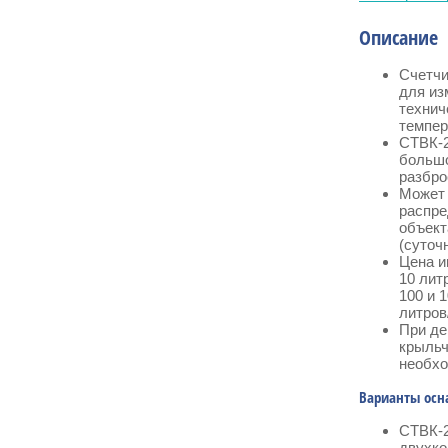
Описание
Счетчи
для из
технич
темпер
СТВК-2
большо
разбро
Может 
распре
объект
(суточ
Цена и
10 лит
100 и 
литров
При де
крыльч
необхо
Варианты ос
СТВК-2
двухко