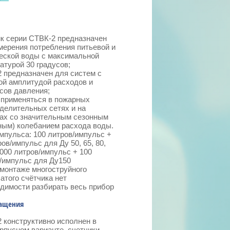
к серии СТВК-2 предназначен
мерения потребления питьевой и
еской воды с максимальной
атурой 30 градусов;
 предназначен для систем с
й амплитудой расходов и
сов давления;
применяться в пожарных
делительных сетях и на
ах со значительным сезонным
ным) колебанием расхода воды.
мпульса: 100 литров/импульс +
ров/импульс для Ду 50, 65, 80,
1000 литров/импульс + 100
/импульс для Ду150
монтаже многоструйного
атого счётчика нет
димости разбирать весь прибор
нащения
 конструктивно исполнен в
рпусном варианте, счетчики